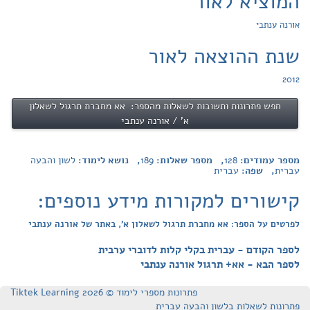
המוציא לאור
אורנה ענתבי
שנת ההוצאה לאור
2012
חפש פתרונות ותשובות לשאלות מהספר: אא מחברת תרגול לשאלון
א' / אורנה ענתבי
מספר עמודים:
128
, מספר שאלות:
189
, נושא לימוד:
לשון והבעה
עברית
, שפה:
עברית
קישורים למקורות מידע נוספים:
לפרטים על הספר: אא מחברת תרגול לשאלון א', באתר של אורנה ענתבי
לספר הקודם - עברית בקלי קלות לדוברי ערבית
לספר הבא - אא+ תרגול אורנה ענתבי
פתרונות מספרי לימוד © Tiktek Learning 2026
פתרונות לשאלות בלשון והבעה עברית