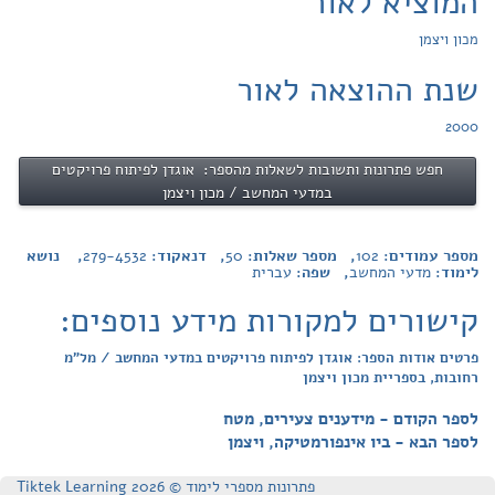
המוציא לאור
מכון ויצמן
שנת ההוצאה לאור
2000
חפש פתרונות ותשובות לשאלות מהספר: אוגדן לפיתוח פרויקטים
במדעי המחשב / מכון ויצמן
מספר עמודים:
102
, מספר שאלות:
50
, דנאקוד:
279-4532
, נושא
לימוד:
מדעי המחשב
, שפה:
עברית
קישורים למקורות מידע נוספים:
פרטים אודות הספר: אוגדן לפיתוח פרויקטים במדעי המחשב / מל"מ
רחובות, בספריית מכון ויצמן
לספר הקודם - מידענים צעירים, מטח
לספר הבא - ביו אינפורמטיקה, ויצמן
פתרונות מספרי לימוד © Tiktek Learning 2026