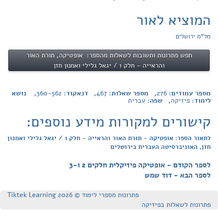
המוציא לאור
מל"מ ירושלים
חפש פתרונות ותשובות לשאלות מהספר: אופטיקה, תורת האור
והראייה - חלק 1 / יגאל גלילי ואמנון חזן
מספר עמודים:
276
, מספר שאלות:
467
, דנאקוד:
360-562
, נושא
לימוד:
פיזיקה
, שפה:
עברית
קישורים למקורות מידע נוספים:
לתאור הספר: אופטיקה - תורת האור והראייה - חלק 1 / יגאל גלילי ואמנון
חזן, האוניברסיטה העברית בירושלים
לספר הקודם - אופטיקה פיזיקלית חלקים 2 ו-3
לספר הבא - דוד שמש
פתרונות מספרי לימוד © Tiktek Learning 2026
פתרונות לשאלות בפיזיקה