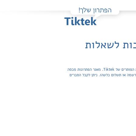
בות לשאלות
פה תוכלו למצוא בקלות ובחינם פתרונות מלאים ותשובות מפורטות לשאלות מהספר אלגברה חלק א' / בני גורן שהועלו על ידי חברי קהילת הפותרים של Tiktek. מאגר הפתרונות מכסה
אינה מצריכה הרשמה או תשלום כלשהו. ניתן לקבל הסברים