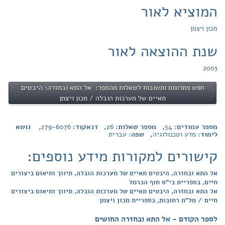
המוציא לאור
מכון ויצמן
שנת ההוצאה לאור
2003
חפש פתרונות ותשובות לשאלות מהספר: אל התא ובחזרה: היבטים
תאיים של מערכות הובלה / מכון ויצמן
מספר עמודים:
54
, מספר שאלות:
26
, דנאקוד:
279-6076
, נושא
לימוד:
מדע וטכנולוגיה
, שפה:
עברית
קישורים למקורות מידע נוספים:
אל התא ובחזרה, היבטים תאיים של מערכות הובלה, תיווך ותיאום ביצורים
חיים, בספריית בי"ס חוף הכרמל
אל התא ובחזרה, היבטים תאיים של מערכות הובלה, תיווך ותיאום ביצורים
חיים / מל"מ רחובות, בספריית מכון ויצמן
לספר הקודם - אל התא ובחזרה החושים