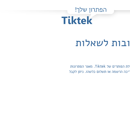
ובות לשאלות
פה תוכלו למצוא בקלות ובחינם פתרונות מלאים ותשובות מפורטות לשאלות מהספר אל ערביה - מקראה ספרותית שהועלו על ידי חברי קהילת הפותרים של Tiktek. מאגר הפתרונות
חפשית ואינה מצריכה הרשמה או תשלום כלשהו. ניתן לקבל