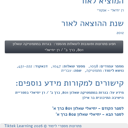
המוציא לאור
רן יחיאלי - אנקורי
שנת ההוצאה לאור
2012
חפש פתרונות ותשובות לשאלות מהספר: בגרות במתמטיקה שאלון
801, כרך ב' / רן יחיאלי
מספר עמודים:
1058
, מספר שאלות:
1047
, דנאקוד:
451-222
,
נושא לימוד:
מתמטיקה
, שפה:
עברית
קישורים למקורות מידע נוספים:
מידע על: בגרות במתמטיקה שאלון 801, כרך ב' / רן יחיאלי בספריית
הישיבה התיכונית בר אילן
לספר הקודם - יחיאלי שאלון 801 כרך א'
לספר הבא - יחיאלי שאלון 802 כרך א'
פתרונות מספרי לימוד © Tiktek Learning 2026