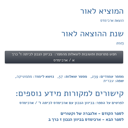
המוציא לאור
הוצאת ארכימדס
שנת ההוצאה לאור
2023
חפש פתרונות ותשובות לשאלות מהספר: בכיוון הנכון לכיתה ז' כרך
א / ארכימדס
מספר עמודים:
239
, מספר שאלות:
57
, נושא לימוד:
מתמטיקה
,
שפה:
עברית
קישורים למקורות מידע נוספים:
לפרטים על הספר: בכיוון הנכון עם ארכימדס לכיתה ז' / ארכימדס
לספר הקודם - אלגברה של וקטורים
לספר הבא - ארכימדס בכיוון הנכון ז כרך ב