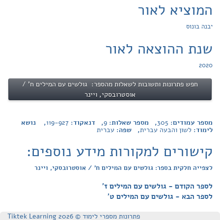
המוציא לאור
יבנה בונוס
שנת ההוצאה לאור
2020
חפש פתרונות ותשובות לשאלות מהספר: גולשים עם המילים ח' /
אוסטרובסקי, ויינר
מספר עמודים:
305
, מספר שאלות:
9
, דנאקוד:
119-927
, נושא
לימוד:
לשון והבעה עברית
, שפה:
עברית
קישורים למקורות מידע נוספים:
לצפייה חלקית בספר: גולשים עם המילים ח' / אוסטרובסקי, ויינר
לספר הקודם - גולשים עם המילים ז'
לספר הבא - גולשים עם המילים ט'
פתרונות מספרי לימוד © Tiktek Learning 2026