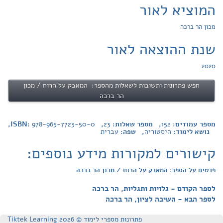
המוציא לאור
מכון הר ברכה
שנת ההוצאה לאור
2020
חפש פתרונות ותשובות לשאלות מהספר: המאבק על הרוח / מכון
הר ברכה
מספר עמודים:
152
, מספר שאלות:
23
, ISBN:
978-965-7723-50-0
,
נושא לימוד:
היסטוריה
, שפה:
עברית
קישורים למקורות מידע נוספים:
פרטים על הספר: המאבק על הרוח / מכון הר ברכה
לספר הקודם - גלויות ותגליות, הר ברכה
לספר הבא - השיבה לציון, הר ברכה
פתרונות מספרי לימוד © Tiktek Learning 2026