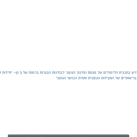
הספר כולל בין שאר הנושאים גם את הח
בריאותיים של הפעילות הגופנית ותורת הכושר הגופני