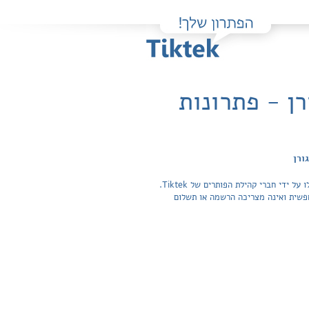
 יח"ל / בני גורן - פתרונות
פה תוכלו למצוא בקלות ובחינם פתרונות מלאים ותשובות מפורטות לשאלות מהספר חשבון דיפרנציאלי ואינטגרלי 5 יח"ל / בני גורן שהועלו על ידי חברי קהילת הפותרים של Tiktek.
ה בכל התשובות לשאלות חפשית ואינה מצריכה הרשמה או תשלום