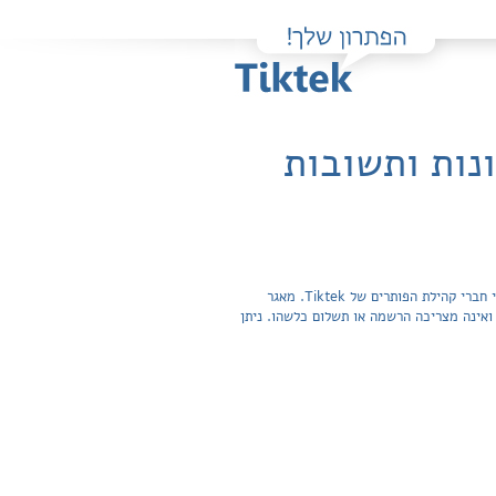
נות ותשובות
פה תוכלו למצוא בקלות ובחינם פתרונות מלאים ותשובות מפורטות לשאלות מהספר חשמל ומגנטיות כרך ב' / משה פרידמן שהועלו על ידי חברי קהילת הפותרים של Tiktek. מאגר
תשובות לשאלות חפשית ואינה מצריכה הרשמה או תשלום כלשהו. ניתן