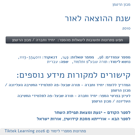
מכון הרטמן
שנת ההוצאה לאור
2010
חפש פתרונות ותשובות לשאלות מהספר: יחיד וחברה / מכון הרטמן
מספר עמודים:
98
, מספר שאלות:
149
, דנאקוד:
1113-334011
,
נושא לימוד:
תורה שבע"פ ותלמוד
, שפה:
עברית
קישורים למקורות מידע נוספים:
המדריך ללומד: יחיד וחברה - תורה שבעל-פה לתלמידי החטיבה העליונה /
מכון הרטמן
לעיון בפרטי הספר: יחיד וחברה - תורה שבעל-פה לתלמידי החטיבה
העליונה / מכון הרטמן
לספר הקודם - יגעת ומצאת תפילת השחר
לספר הבא - אורייתא מסכת קידושין, אורות ישראל
פתרונות מספרי לימוד © Tiktek Learning 2026