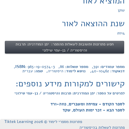
המוציא לאור
שוקן
שנת ההוצאה לאור
2014
חפש פתרונות ותשובות לשאלות מהספר: יפן המודרנית: תרבות
והיסטוריה / בן-עמי שילוני
מספר עמודים:
391
, מספר שאלות:
86
, ISBN:
965-19-0574-3
,
דנאקוד:
40-10462
, נושא לימוד:
היסטוריה
, שפה:
עברית
קישורים למקורות מידע נוספים:
לפרטים על הספר: יפן המודרנית: תרבות והיסטוריה / בן-עמי שילוני
לספר הקודם - צמיחה ומשברים, נווה-ורד
לספר הבא - זכר ימות העולם, שקד
פתרונות מספרי לימוד © Tiktek Learning 2026
פתרונות לשאלות בהיסטוריה