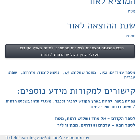
המוציא לאור
מטח
שנת ההוצאה לאור
2006
חפש פתרונות ותשובות לשאלות מהספר: לחיות בארץ הקודש -
מעגלי הזמן בשלוש הדתות / מטח
מספר עמודים:
152
, מספר שאלות:
45
, נושא לימוד:
אזרחות
, שפה:
עברית
קישורים למקורות מידע נוספים:
צפייה בספר: לחיות בארץ הקודש להכיר ולכבד : מעגלי הזמן בשלוש הדתות
/ מטח, בכותר ספרי לימוד
לספר הקודם - אל אחד ושלוש דתות, מטח
לספר הבא - ערכים ואזרחים, מכון ון ליר
פתרונות מספרי לימוד © Tiktek Learning 2026