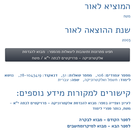
המוציא לאור
מטח
שנת ההוצאה לאור
2003
חפש פתרונות ותשובות לשאלות מהספר: מבוא להנדסת
אלקטרוניקה - פרויקטים לכתה י"א / מטח
מספר עמודים:
106
, מספר שאלות:
51
, דנאקוד:
78-1043419
, נושא
לימוד:
חשמל ואלקטרוניקה
, שפה:
עברית
קישורים למקורות מידע נוספים:
לעיון וצפייה בספר: מבוא להנדסת אלקטרוניקה – פרויקטים לכתה י"א -
מטח, כותר ספרי לימוד
לספר הקודם - מבוא לבקרה
לספר הבא - מבוא למיקרומחשבים