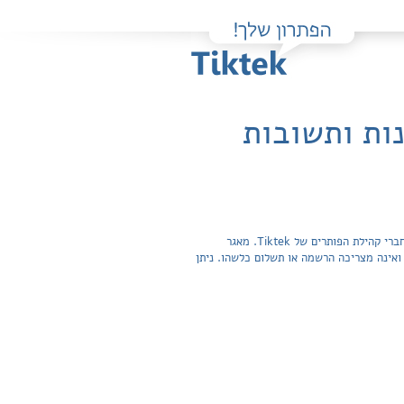
נות ותשובות
פה תוכלו למצוא בקלות ובחינם פתרונות מלאים ותשובות מפורטות לשאלות מהספר מבוא למערכות מומחות / מכון ויצמן שהועלו על ידי חברי קהילת הפותרים של Tiktek. מאגר
תשובות לשאלות חפשית ואינה מצריכה הרשמה או תשלום כלשהו. ניתן