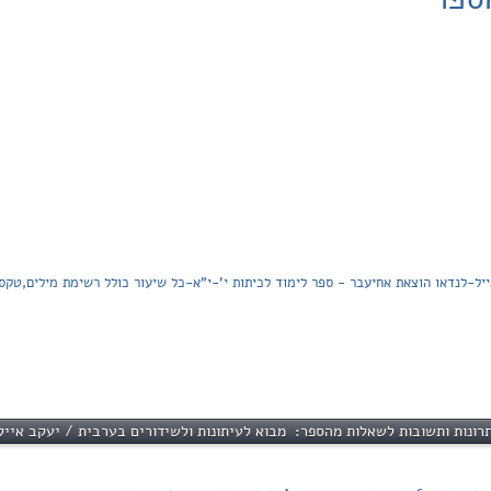
יל-לנדאו הוצאת אחיעבר - ספר לימוד לכיתות י'-י"א-כל שיעור כולל רשימת מילים,טקס
רונות ותשובות לשאלות מהספר: מבוא לעיתונות ולשידורים בערבית / יעקב אייל 