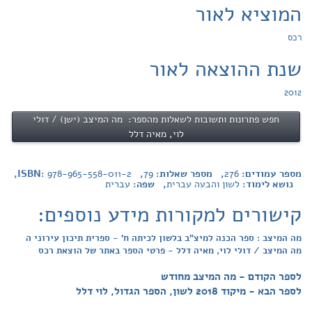
המוציא לאור
רכס
שנת ההוצאה לאור
2012
חפש פתרונות ותשובות לשאלות מהספר: מה המיצב (ישן) / דולי
לוי, מאיה דלל
מספר עמודים:
276
, מספר שאלות:
79
, ISBN:
978-965-558-011-2
,
נושא לימוד:
לשון והבעה עברית
, שפה:
עברית
קישורים למקורות מידע נוספים:
מה המיצב : ספר הכנה למיצ"ב בלשון לכיתה ח' - ספרית תיכון עירוני ה
מה המיצב / דולי לוי, מאיה דלל - פרטי הספר באתר של הוצאת רכס
לספר הקודם - מה המיצב מחודש
לספר הבא - מיקוד 2018 לשון, הספר הגדול, לוי דלל