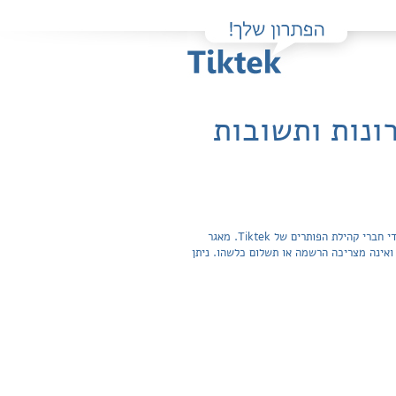
ונות ותשובות
פה תוכלו למצוא בקלות ובחינם פתרונות מלאים ותשובות מפורטות לשאלות מהספר מטיילים בשבילי הטקסט / גנאל, שרעבי שהועלו על ידי חברי קהילת הפותרים של Tiktek. מאגר
תשובות לשאלות חפשית ואינה מצריכה הרשמה או תשלום כלשהו. ניתן