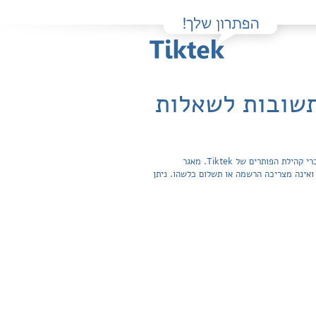
תשובות לשאלות
פה תוכלו למצוא בקלות ובחינם פתרונות מלאים ותשובות מפורטות לשאלות מהספר מילה טובה מאוד - כיתה ח' / מטח שהועלו על ידי חברי קהילת הפותרים של Tiktek. מאגר
תשובות לשאלות חפשית ואינה מצריכה הרשמה או תשלום כלשהו. ניתן