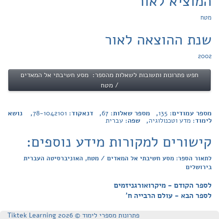
המוציא לאור
מטח
שנת ההוצאה לאור
2002
חפש פתרונות ותשובות לשאלות מהספר: מסע חשיבתי אל המאדים
/ מטח
מספר עמודים:
135
, מספר שאלות:
67
, דנאקוד:
78-1042101
, נושא
לימוד:
מדע וטכנולוגיה
, שפה:
עברית
קישורים למקורות מידע נוספים:
לתאור הספר: מסע חשיבתי אל המאדים / מטח, האוניברסיטה העברית
בירושלים
לספר הקודם - מיקרואורגניזמים
לספר הבא - עולם הרבייה ח'
פתרונות מספרי לימוד © Tiktek Learning 2026