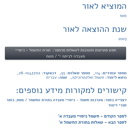
המוציא לאור
מטח
שנת ההוצאה לאור
2003
חפש פתרונות ותשובות לשאלות מהספר: תורת החשמל - ניסויי
מעבדה לכיתה י' / מטח
מספר עמודים:
114
, מספר שאלות:
55
, דנאקוד:
78-1043702
,
נושא לימוד:
חשמל ואלקטרוניקה
, שפה:
עברית
קישורים למקורות מידע נוספים:
לצפייה בספר: מערכות חשמל - ניסויי מעבדה בתורת החשמל / מטח, כותר
ספרי לימוד
לספר הקודם - חשמל ניסויי מעבדה א'
לספר הבא - שאלות בתורת החשמל א'