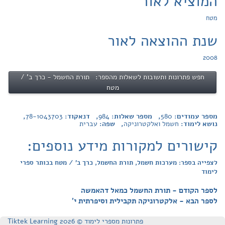
המוציא לאור
מטח
שנת ההוצאה לאור
2008
חפש פתרונות ותשובות לשאלות מהספר: תורת החשמל - כרך ב' /
מטח
מספר עמודים:
580
, מספר שאלות:
984
, דנאקוד:
78-1043703
,
נושא לימוד:
חשמל ואלקטרוניקה
, שפה:
עברית
קישורים למקורות מידע נוספים:
לצפייה בספר: מערכות חשמל, תורת החשמל, כרך ב' / מטח בכותר ספרי
לימוד
לספר הקודם - תורת החשמל כמאל דהאמשה
לספר הבא - אלקטרוניקה תקבילית וסיפרתית י'
פתרונות מספרי לימוד © Tiktek Learning 2026