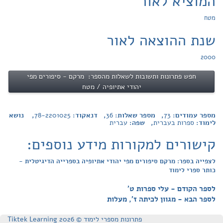
המוציא לאור
מטח
שנת ההוצאה לאור
2000
חפש פתרונות ותשובות לשאלות מהספר: מרקם - סיפורים מפי
יהודי אתיופיה / מטח
מספר עמודים:
73
, מספר שאלות:
36
, דנאקוד:
78-2201025
, נושא
לימוד:
ספרות בעברית
, שפה:
עברית
קישורים למקורות מידע נוספים:
לצפייה בספר: מרקם סיפורים מפי יהודי אתיופיה בספרייה הדיגיטלית -
כותר ספרי לימוד
לספר הקודם - עלי ספרות ט'
לספר הבא - מגוון לכיתה ז', מעלות
פתרונות מספרי לימוד © Tiktek Learning 2026