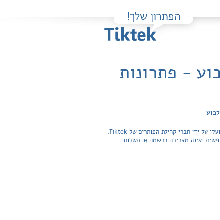
 / הוד גלבוע - פתרונות
פה תוכלו למצוא בקלות ובחינם פתרונות מלאים ותשובות מפורטות לשאלות מהספר מתמטיקה ויזואלית - 803 אנליזה א' / הוד גלבוע שהועלו על ידי חברי קהילת הפותרים של Tiktek.
ה בכל התשובות לשאלות חפשית ואינה מצריכה הרשמה או תשלום