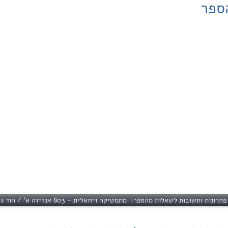
ספר
רונות ותשובות לשאלות מהספר: מתמטיקה ויזואלית - 803 אנליזה א' / הוד גלבוע