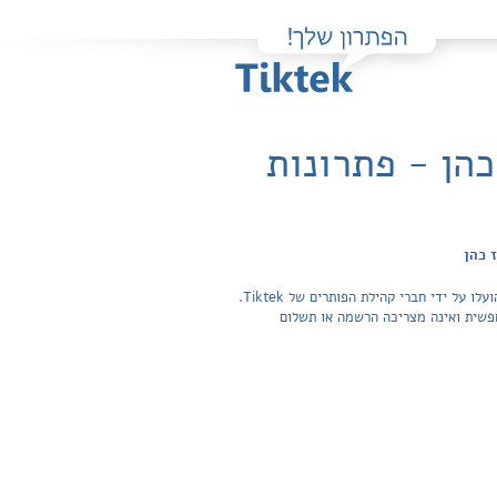
מון, ארז כהן - פתרונות
פה תוכלו למצוא בקלות ובחינם פתרונות מלאים ותשובות מפורטות לשאלות מהספר נוסחת ההצלחה שאלון 804 / ארד טלמון, ארז כהן שהועלו על ידי חברי קהילת הפותרים של Tiktek.
ה בכל התשובות לשאלות חפשית ואינה מצריכה הרשמה או תשלום