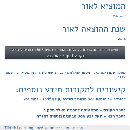
המוציא לאור
יואל גבע
שנת ההוצאה לאור
2014
חפש פתרונות ותשובות לשאלות מהספר: נספח 806 מבחנים לחזרה
(קובץ pdf) / יואל גבע
מספר עמודים:
74
, מספר שאלות:
49
, נושא לימוד:
מתמטיקה
, שפה:
עברית
קישורים למקורות מידע נוספים:
להורדה של הנספח 806 מבחנים לחזרה (קובץ pdf) / יואל גבע
לספר הקודם - מתמטיקה לתכנית סאלד חלק ג
לספר הבא - יואל גבע 806 מבחנים נוספים לחזרה
פתרונות מספרי לימוד © Tiktek Learning 2026