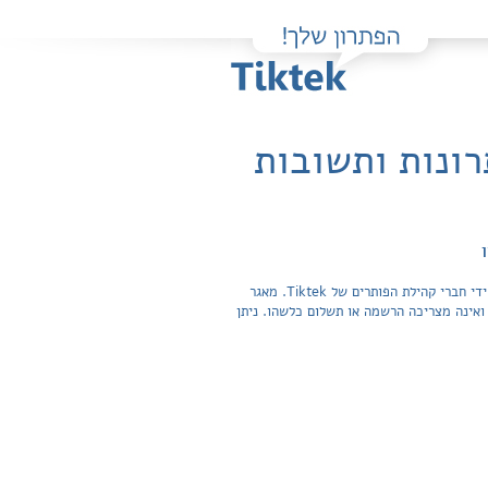
רונות ותשובות
פה תוכלו למצוא בקלות ובחינם פתרונות מלאים ותשובות מפורטות לשאלות מהספר סדנה סביבתית - סביבה עירונית / טכניון שהועלו על ידי חברי קהילת הפותרים של Tiktek. מאגר
תשובות לשאלות חפשית ואינה מצריכה הרשמה או תשלום כלשהו. ניתן