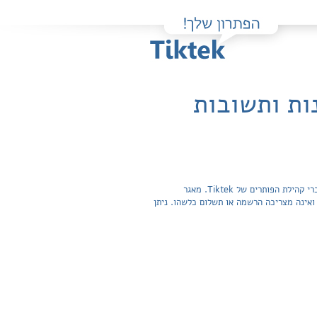
ות ותשובות
פה תוכלו למצוא בקלות ובחינם פתרונות מלאים ותשובות מפורטות לשאלות מהספר ספרות לחטיבת הביניים / ליון בוקס שהועלו על ידי חברי קהילת הפותרים של Tiktek. מאגר
תשובות לשאלות חפשית ואינה מצריכה הרשמה או תשלום כלשהו. ניתן