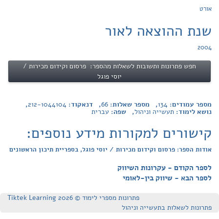
אורט
שנת ההוצאה לאור
2004
חפש פתרונות ותשובות לשאלות מהספר: פרסום וקידום מכירות /
יוסי פוגל
מספר עמודים:
134
, מספר שאלות:
66
, דנאקוד:
212-1044104
,
נושא לימוד:
תעשייה וניהול
, שפה:
עברית
קישורים למקורות מידע נוספים:
אודות הספר: פרסום וקידום מכירות / יוסי פוגל, בספריית תיכון הראשונים
לספר הקודם - עקרונות השיווק
לספר הבא - שיווק בין-לאומי
פתרונות מספרי לימוד © Tiktek Learning 2026
פתרונות לשאלות בתעשייה וניהול