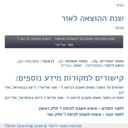
כנרת
שנת ההוצאה לאור
2009
חפש פתרונות ותשובות לשאלות מהספר: פשוט חשבון לכיתה ו' -
ספר שלישי
מספר עמודים:
184
, מספר שאלות:
57
, דנאקוד:
42-1001325
,
נושא לימוד:
מתמטיקה
, שפה:
עברית
קישורים למקורות מידע נוספים:
לפרטים על הספר: פשוט חשבון לכיתה ו'- ספר שלישי/ דיצה בונופיאל, טלי
דגן
לצפייה בספר: פשוט חשבון לכיתה ו'- ספר שלישי/ דיצה בונופיאל, טלי דגן
לספר הקודם - פשוט חשבון לכיתה ו' חלק ראשון
לספר הבא - פשוט חשבון לכיתה ו' חלק שני
פתרונות מספרי לימוד © Tiktek Learning 2026