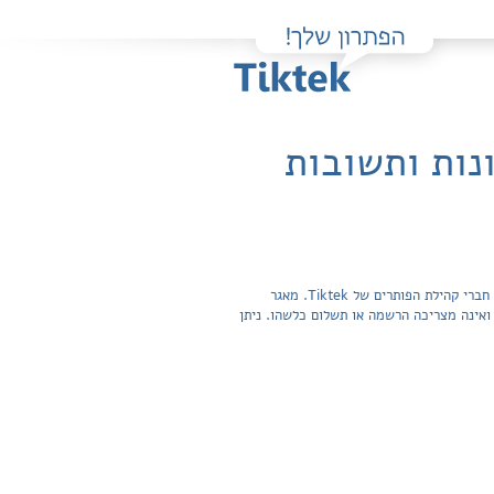
נות ותשובות
פה תוכלו למצוא בקלות ובחינם פתרונות מלאים ותשובות מפורטות לשאלות מהספר צורבא מרבנן - הלכות שבת / י. שטרן שהועלו על ידי חברי קהילת הפותרים של Tiktek. מאגר
תשובות לשאלות חפשית ואינה מצריכה הרשמה או תשלום כלשהו. ניתן