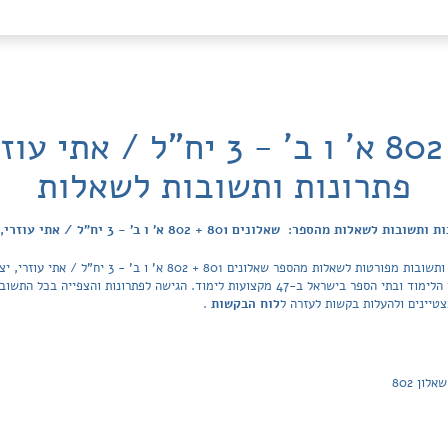
שאלונים 801 + 802 א' ו ב' - 3 
פתרונות ותשובות לשאלות
 לשאלות מהספר: שאלונים 801 + 802 א' ו ב' - 3 יח"ל / אתי עוזרי, יצחק שלו
פה תוכלו למצוא בקלות ובחינם פתרונות מלאים ותשובות מפו
של Tiktek. מאגר הפתרונות מכסה את כל ספרי הלימוד ובתי הספר בישראל ב-47 מקצועות לימוד. ה
טיינים ולהעלות בקשות לעזרה ל
לוח הבקשות
.