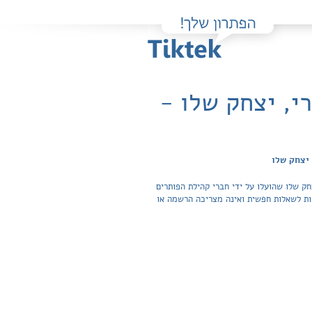
יח"ל / אתי עוזרי, יצחק שלו -
רטות לשאלות מהספר שאלונים 801 + 802 א' ו ב' - 3 יח"ל / אתי עוזרי, יצחק שלו שהועלו על ידי חברי קהילת הפותרים
גישה לפתרונות והצפייה בכל התשובות לשאלות חפשית ואינה מצריכה הרשמה או