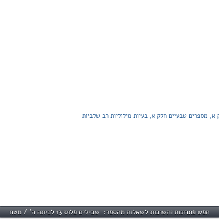
חפש פתרונות ותשובות לשאלות מהספר: שבילים פלוס 13 לכיתה ה' / מטח