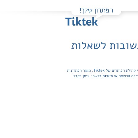
פה תוכלו למצוא בקלות ובחינם פתרונות מלאים ותשובות מפורטות לשאלות מהספר שבילים פלוס 13 לכיתה ה' / מטח שהועלו על ידי חברי קהילת הפותרים של Tiktek. מאגר הפתרונות
חפשית ואינה מצריכה הרשמה או תשלום כלשהו. ניתן לקבל