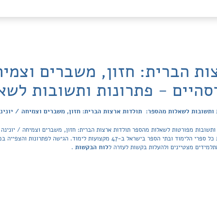
ות הברית: חזון, משברים וצמיחה
סהיים - פתרונות ותשובות לשא
ותשובות לשאלות מהספר: תולדות ארצות הברית: חזון, משברים וצמיחה / יונינ
ותשובות מפורטות לשאלות מהספר תולדות ארצות הברית: חזון, משברים וצמיחה / יונינה 
הפותרים של Tiktek. מאגר הפתרונות מכסה את כל ספרי הלימוד ובתי הספר בישראל ב-47 מק
למידים מצטיינים ולהעלות בקשות לעזרה ל
לוח הבקשות
.