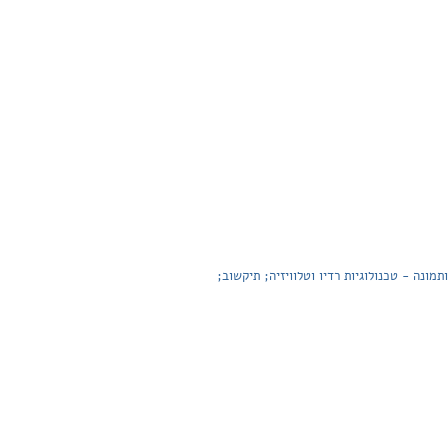
מונה - טכנולוגיות רדיו וטלוויזיה; תיקשוב;