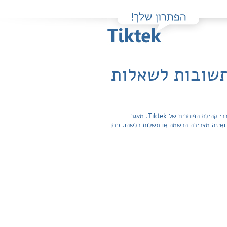
פה תוכלו למצוא בקלות ובחינם פתרונות מלאים ותשובות מפורטות לשאלות מהספר En Francais 2 / Valerie Laskow שהועלו על ידי חברי קהילת הפותרים של Tiktek. מאגר
תשובות לשאלות חפשית ואינה מצריכה הרשמה או תשלום כלשהו. ניתן