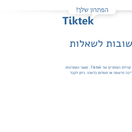
פה תוכלו למצוא בקלות ובחינם פתרונות מלאים ותשובות מפורטות לשאלות מהספר Junior 1 - Cahier d'exercices שהועלו על ידי חברי קהילת הפותרים של Tiktek. מאגר הפתרונות
חפשית ואינה מצריכה הרשמה או תשלום כלשהו. ניתן לקבל