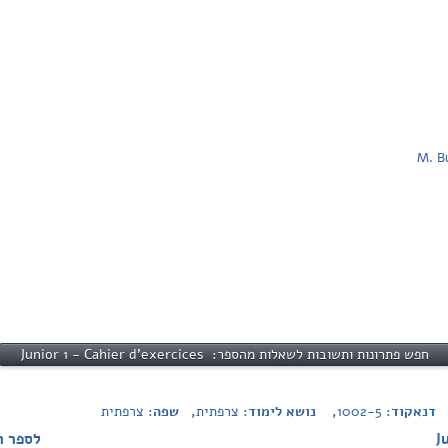
M. Bu
חפש פתרונות ותשובות לשאלות מהספר: Junior 1 - Cahier d'exercices
 דנאקוד:
1002-5
, נושא לימוד:
צרפתית
, שפה:
צרפתית
לספר הקודם - élève