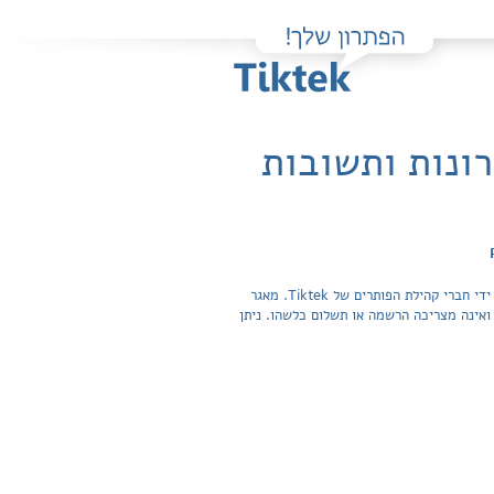
Practice Papers for - פתרונות ותשובות
פה תוכלו למצוא בקלות ובחינם פתרונות מלאים ותשובות מפורטות לשאלות מהספר Practice Papers for Module C / ECB שהועלו על ידי חברי קהילת הפותרים של Tiktek. מאגר
תשובות לשאלות חפשית ואינה מצריכה הרשמה או תשלום כלשהו. ניתן